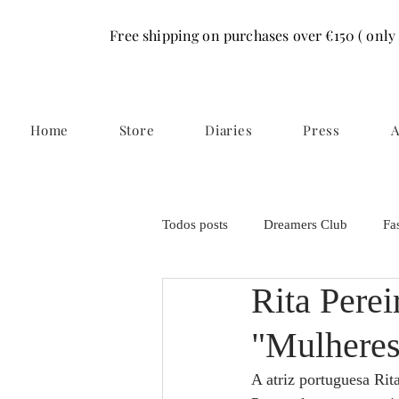
Free shipping on purchases over €150 ( only
Home
Store
Diaries
Press
A
Todos posts
Dreamers Club
Fa
Rita Pere
"Mulheres
A atriz portuguesa Rit