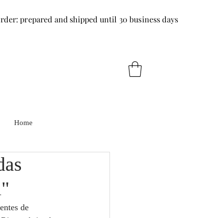
rder: prepared and shipped until 30 business days
Home
das
l"
entes de 