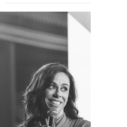
A apresentadora Filomena Cautela, conhecida
pelo seu carisma e estilo irreverente, brilhou no
programa Got Talent Portugal da RTP na...