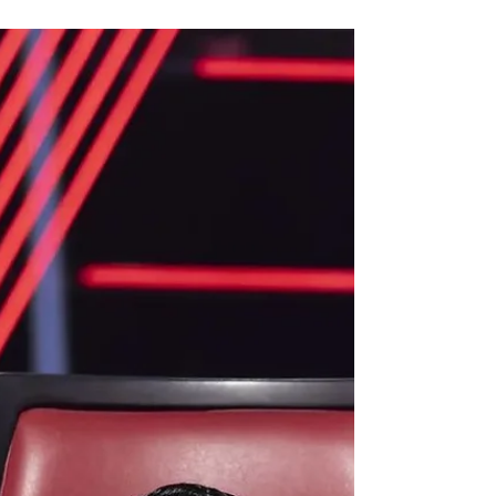
apresentou a mais recente coleção da marca,
Summer Drop 26, e partilhou o seu percurso no
universo da moda. Durante a entrevista com Zé
Lopes, João Sousa deu a conhecer a inspiração
por detrás da nova coleção, uma proposta que
celebra o verão através de peças contemporâneas,
leves e versáteis, mantendo a identidade que tem
vindo a afirmar a