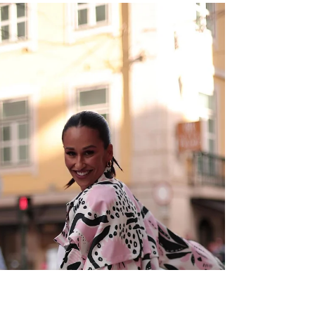
Cifrão usa João Sousa
Brand no Dança com as
Estrelas na TVI
Se há algo que nunca passa despercebido no
"Dança com as Estrelas", para além dos passos de
dança incríveis, são os visuais deslumbrantes...