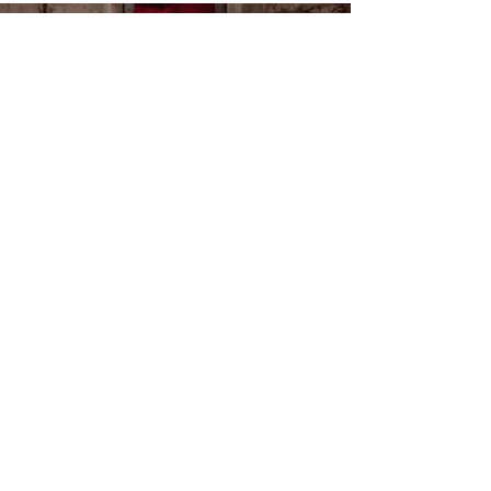
Load video
João Sousa Brand em
"Spells", o novo
videoclipe de Libra
A moda e a música unem-se mais uma vez, e desta
vez com um toque especial da João Sousa Brand .
No videoclipe de Spells , o mais recente...